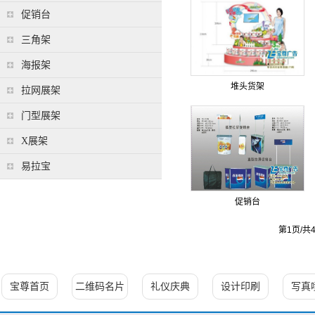
促销台
三角架
海报架
堆头货架
拉网展架
门型展架
X展架
易拉宝
促销台
第1页/共
宝尊首页
二维码名片
礼仪庆典
设计印刷
写真