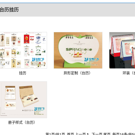
台历挂历
挂历
异形定制（台历）
环装（
册子样式（台历）
第1页/共1页 首页 上一页
1
下一页 尾页 每页16条/共