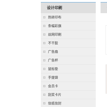
设计印刷
热转印布
条幅彩旗
丝网印刷
不干胶
广告扇
广告杯
鼠标垫
手提袋
会员卡
刮奖卡片
信纸信封