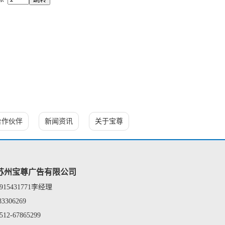
合作伙伴
新闻资讯
关于宝尊
苏州宝尊广告有限公司
3915431771李经理
83306269
512-67865299