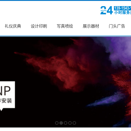
礼仪庆典
设计印刷
写真喷绘
展示器材
门头广告
1
2
3
4
5