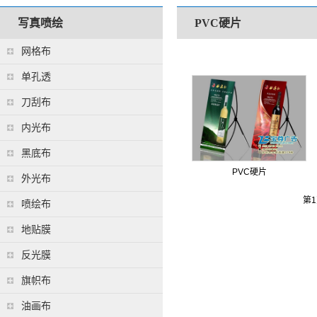
写真喷绘
PVC硬片
网格布
单孔透
刀刮布
内光布
黑底布
PVC硬片
外光布
第1
喷绘布
地贴膜
反光膜
旗帜布
油画布