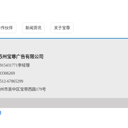
合作伙伴
新闻资讯
关于宝尊
苏州宝尊广告有限公司
3915431771李经理
83306269
512-67865299
州市吴中区宝带西路179号
理