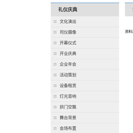
礼仪庆典
文化演出
资料
司仪摄像
开幕仪式
开业庆典
企业年会
活动策划
设备租赁
灯光音响
拱门空飘
舞台背景
会场布置