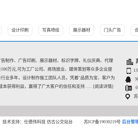
设计印刷
写真喷绘
展示器材
门头广告
广告制作、广告印刷、展示器材、标识字牌、礼仪庆典、代
理
100万元,可为工厂公司、商场旅业、媒体策划等众多企业提
1
行业多年，设计制作施工团队人员，凭着“品质为宝、客户为
3
获得利益，赢得了广大客户的信任和支持......
[阅读详情]
0
苏
司
技术支持：仕德伟科技
仿古公交站台
苏ICP备19030219号
后台管