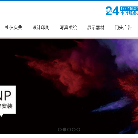
礼仪庆典
设计印刷
写真喷绘
展示器材
门头广告
1
2
3
4
5