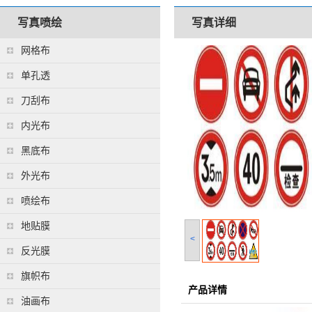
写真喷绘
写真详细
网格布
单孔透
刀刮布
内光布
黑底布
外光布
喷绘布
地贴膜
<
反光膜
旗帜布
产品详情
油画布